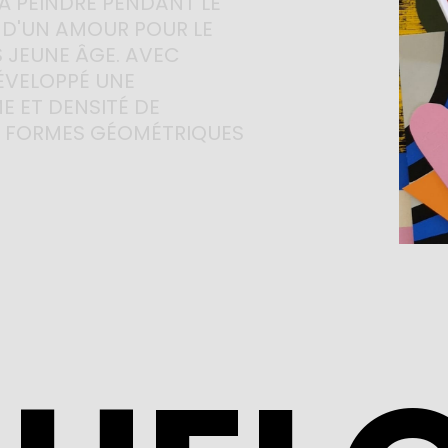
À 
PEINDRE 
PENDANT 
LE 
 
D'UN 
AMOUR 
POUR 
LE 
 
JEUNE 
ÂGE. 
AVEC 
ÉVELOPPÉ 
UNE 
E 
ET 
DENSITÉ 
DE 
 
FORMES 
GÉOMÉTRIQUES 