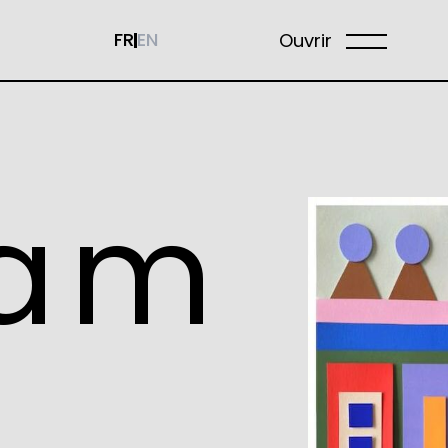
FR
EN
Ouvrir
ram