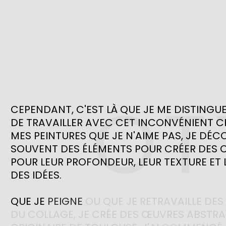
OT
CEPENDANT, 
C'EST 
LÀ 
QUE 
JE 
ME 
DISTINGUE
DE 
TRAVAILLER 
AVEC 
CET 
INCONVÉNIENT 
CR
MES 
PEINTURES 
QUE 
JE 
N'AIME 
PAS, 
JE 
DÉCO
SOUVENT 
DES 
ÉLÉMENTS 
POUR 
CRÉER 
DES 
C
POUR 
LEUR 
PROFONDEUR, 
LEUR 
TEXTURE 
ET 
DES 
IDÉES.

QUE 
JE 
PEIGNE 
OU 
QUE 
JE 
RETRAVAILLE 
DES 
DU 
COLLAGE, 
JE 
CRÉE 
DES 
ŒUVRES 
ABSTRAI