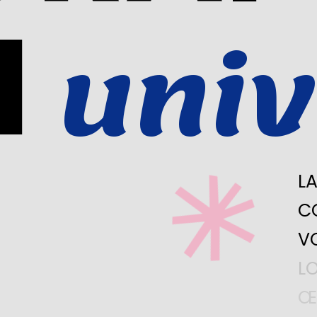
N
univ
L
C
V
L
Œ