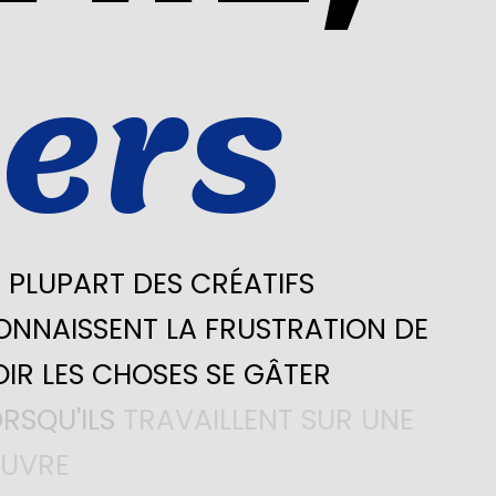
ers
A
PLUPART
DES
CRÉATIFS
ONNAISSENT
LA
FRUSTRATION
DE
OIR
LES
CHOSES
SE
GÂTER
ORSQU'ILS
TRAVAILLENT
SUR
UNE
UVRE