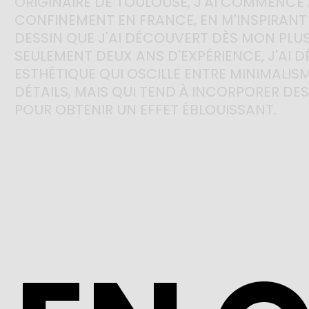
ORIGINAIRE 
DE 
TOULOUSE, 
J'AI 
COMMENCÉ 
CONFINEMENT 
EN 
FRANCE, 
EN 
M'INSPIRANT
DESSIN 
QUE 
J'AI 
DÉCOUVERT 
DÈS 
MON 
PLUS
SEULEMENT 
DEUX 
ANS 
D'EXPÉRIENCE, 
J'AI 
D
ESTHÉTIQUE 
QUI 
OSCILLE 
ENTRE 
MINIMALISM
DÉTAILS, 
MAIS 
QUI 
TEND 
À 
INCORPORER 
DES
POUR 
OBTENIR 
UN 
EFFET 
ÉBLOUISSANT. 