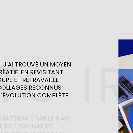
TO I
, 
J'AI 
TROUVÉ 
UN 
MOYEN 
ÉATIF. 
EN 
REVISITANT 
UPE 
ET 
RETRAVAILLE 
OLLAGES 
RECONNUS 
L'ÉVOLUTION 
COMPLÈTE 
MATÉRIAUX 
PAR 
LE 
BIAIS 
TES 
ÉTONNANTES. 