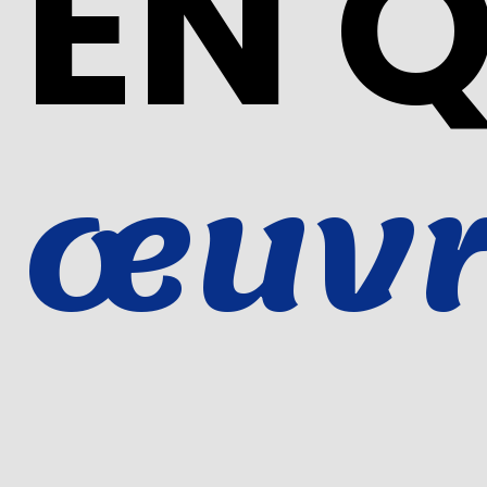
EN 
œuvr