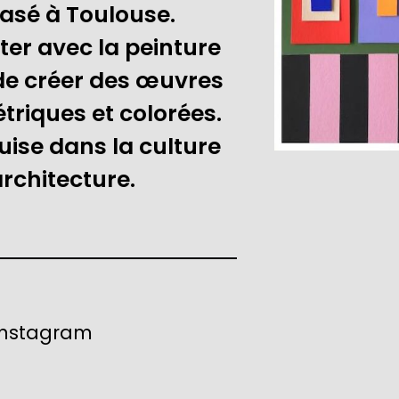
asé à Toulouse.

er avec la peinture 
 de créer des œuvres 
riques et colorées. 
ise dans la culture 
'architecture.
instagram